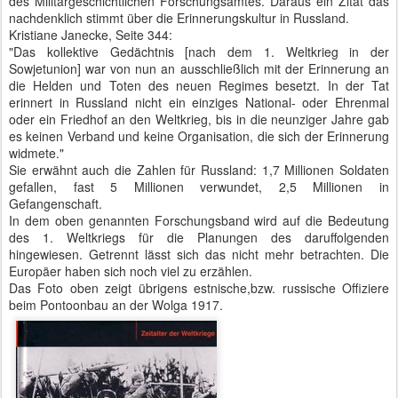
des Militärgeschichtlichen Forschungsamtes. Daraus ein Zitat das
nachdenklich stimmt über die Erinnerungskultur in Russland.
Kristiane Janecke, Seite 344:
"Das kollektive Gedächtnis [nach dem 1. Weltkrieg in der
Sowjetunion] war von nun an ausschließlich mit der Erinnerung an
die Helden und Toten des neuen Regimes besetzt. In der Tat
erinnert in Russland nicht ein einziges National- oder Ehrenmal
oder ein Friedhof an den Weltkrieg, bis in die neunziger Jahre gab
es keinen Verband und keine Organisation, die sich der Erinnerung
widmete."
Sie erwähnt auch die Zahlen für Russland: 1,7 Millionen Soldaten
gefallen, fast 5 Millionen verwundet, 2,5 Millionen in
Gefangenschaft.
In dem oben genannten Forschungsband wird auf die Bedeutung
des 1. Weltkriegs für die Planungen des daruffolgenden
hingewiesen. Getrennt lässt sich das nicht mehr betrachten. Die
Europäer haben sich noch viel zu erzählen.
Das Foto oben zeigt übrigens estnische,bzw. russische Offiziere
beim Pontoonbau an der Wolga 1917.