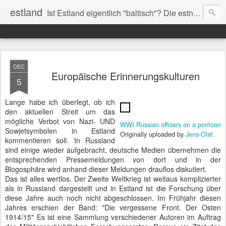
estland
Ist Estland eigentlich "baltisch"? Die estnische Sprache ist ja dem Finnischen ähnlich (finno-ugrisch), und das sogenannte "Baltikum" ist sowieso ein Behelfsbegriff ohne Grundlage. Noch viel zu wenig ist in Deutschland bekannt über Kultur und Geschichte, über Politik und Gesellschaft in Estland. Die jungen Europäer in Deutschland und Estland werden die Zukunft prägen! Wir rufen auf zur Diskussion.
DEC
Europäische Erinnerungskulturen
5
Lange habe ich überlegt, ob ich
den aktuellen Streit um das
mögliche Verbot von Nazi- UND
WWI Russian officers on a pontoon
Sowjetsymbolen in Estland
Originally uploaded by
Jens-Olaf
.
kommentieren soll. In Russland
sind einige wieder aufgebracht, deutsche Medien übernehmen die
entsprechenden Pressemeldungen von dort und in der
Blogosphäre wird anhand dieser Meldungen drauflos diskutiert.
Das ist alles wertlos. Der Zweite Weltkrieg ist weitaus komplizierter
als in Russland dargestellt und in Estland ist die Forschung über
diese Jahre auch noch nicht abgeschlossen. Im Frühjahr diesen
Jahres erschien der Band: "Die vergessene Front. Der Osten
1914/15" Es ist eine Sammlung verschiedener Autoren im Auftrag